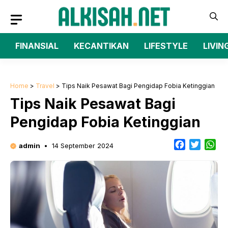
Langsung
ke
isi
FINANSIAL
KECANTIKAN
LIFESTYLE
LIVIN
Home
>
Travel
>
Tips Naik Pesawat Bagi Pengidap Fobia Ketinggian
Tips Naik Pesawat Bagi
Pengidap Fobia Ketinggian
F
T
W
admin
14 September 2024
a
w
h
c
i
a
e
t
t
b
t
s
o
e
A
o
r
p
k
p